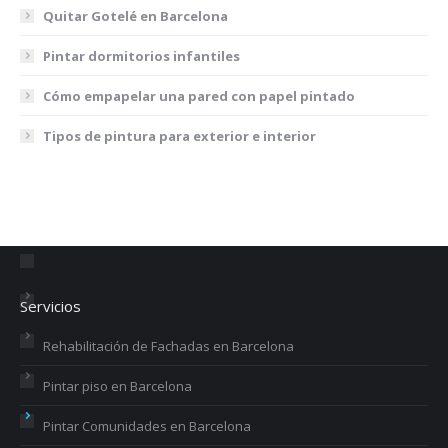
Quitar Gotelé en Barcelona
Pintar dormitorios infantiles
Cómo empapelar una pared con papel pintado
Tipos de pintura para exterior e interior
Servicios
Rehabilitación de Fachadas en Barcelona
Pintar piso en Barcelona
Pintar Comunidades en Barcelona