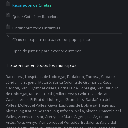
Reparación de Grietas
Quitar Gotelé en Barcelona
Pintar dormitorios infantiles
Cómo empapelar una pared con papel pintado
Tipos de pintura para exterior e interior
Trabajamos en todos los municipios
Barcelona, Hospitalet de Llobregat, Badalona, Tarrasa, Sabadell,
Lérida, Tarragona, Mataró, Santa Coloma de Gramanet, Reus,
Gerona, San Cugat del Vallés, Cornellá de Llobregat, San Baudilio
de Llobregat, Manresa, Rubí, Villanueva y Geltrú, Viladecans,
Castelldefels, El Prat de Llobregat, Granollers, Sardañola del
Vallés, Mollet del Vallés, Gavá, Esplugas de Llobregat, Figueras,
Abrera, Aguilar de Segarra, Aiguafreda, Alella, Alpens, L’Ametlla del
Vallès, Arenys de Mar, Arenys de Munt, Argençola, Argentona,
Artés, Avià, Avinyó, Avinyonet del Penedès, Badalona, Badia del
Vallès, Bagà, Balenyà, Balsareny, Barberà del Vallès, Barcelona,